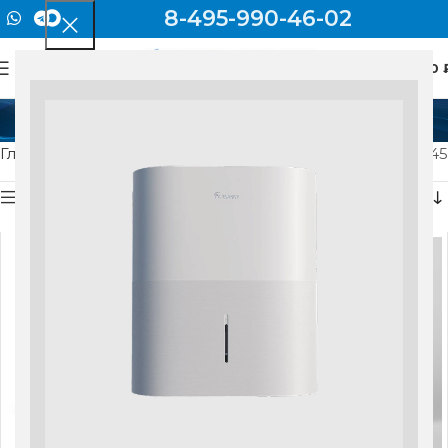
8-495-990-46-02
0
МЕНЮ
0
Бризеры
Главная
Бризеры
Страница 2
Отображение 13–24 из 45
Показать боковую панель