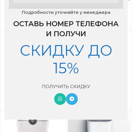
TION Бризер 4S TS
Vakio Open air
Family
Подробности уточняйте у менеджера
16,500
₽
66,010
₽
ОСТАВЬ НОМЕР ТЕЛЕФОНА
И ПОЛУЧИ
СКИДКУ ДО
15%
Xiaomi Smartmi Fresh
Бризер Aeropac SN
ПОЛУЧИТЬ СКИДКУ
Air System
37,000
₽
45,000
₽