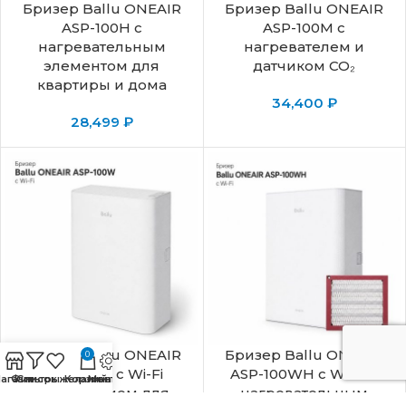
Бризер Ballu ONEAIR
Бризер Ballu ONEAIR
ASP-100H с
ASP-100M с
нагревательным
нагревателем и
элементом для
датчиком CO₂
квартиры и дома
34,400
₽
28,499
₽
Бризер Ballu ONEAIR
Бризер Ballu ONEAIR
0
ASP-100W с Wi-Fi
ASP-100WH с Wi-Fi и
агазин
Фильтры
Список желаний
Корзина
Монтаж
управлением для
нагревательным