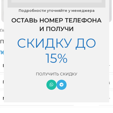
Подробности уточняйте у менеджера
Нажмите, чтобы увеличить изображение
ОСТАВЬ НОМЕР ТЕЛЕФОНА
И ПОЛУЧИ
Главная
Рекуператоры
Vakio
СКИДКУ ДО
Проветриватель VAKIO Openair
16,500
₽
15%
ВЕС
1.8 кг
ПОЛУЧИТЬ СКИДКУ
ГАРАНТИЯ
1 год
МАКСИМАЛЬНАЯ МОЩНОСТЬ
9 Вт