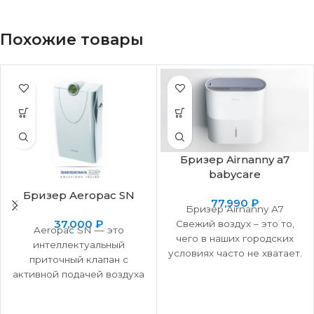
Похожие товары
Бризер Airnanny a7
babycare
Бризер Aeropac SN
77,990
₽
Бризер Аirnanny А7
37,000
₽
Свежий воздух – это то,
Aeropac SN — это
чего в наших городских
интеллектуальный
условиях часто не хватает.
приточный клапан с
И это ощущается, когда
активной подачей воздуха
и встроенной
шумоизоляцией,