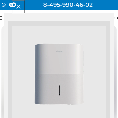
8-495-990-46-02
0
МЕНЮ
0