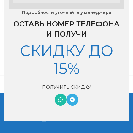
Подробности уточняйте у менеджера
Бризер Lufberg iFresh
LFU 2 приточная
ОСТАВЬ НОМЕР ТЕЛЕФОНА
установка
И ПОЛУЧИ
47,870
₽
СКИДКУ ДО
15%
ПОЛУЧИТЬ СКИДКУ
Московская обл, г. Котельники, мкр. Ковровый, дом 29
+7 (495) 990-46-02
nash-vozduh@mail.ru