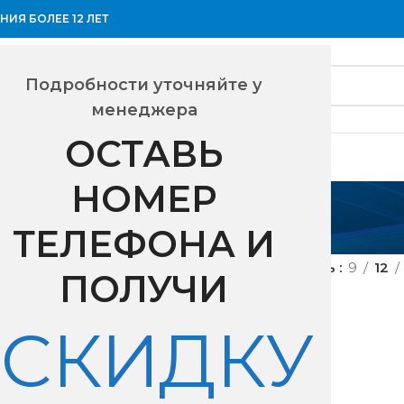
ИЯ БОЛЕЕ 12 ЛЕТ
Подробности уточняйте у
менеджера
ОСТАВЬ
НОМЕР
7.2 кг
ТЕЛЕФОНА И
ес
7.2 кг
Показать
9
12
ПОЛУЧИ
СКИДКУ