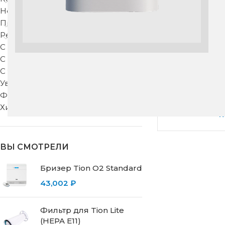
Недорогие
Приточные клапаны
Рекуператоры
С защитой от запахов
С подогревом
С тонкой фильтрацией
Увлажнители воздуха
Бризер Ballu
Фильтры для вентиляции
Хиты продаж
4
ВЫ СМОТРЕЛИ
Бризер Tion O2 Standard
43,002
₽
Фильтр для Tion Lite
(HEPA E11)