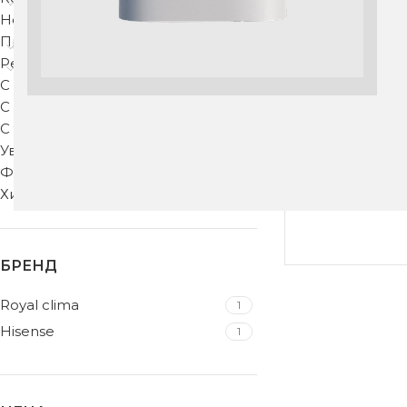
Недорогие
Приточные клапаны
Рекуператоры
С защитой от запахов
С подогревом
Сплит- сист
С тонкой фильтрацией
13UW
Увлажнители воздуха
Фильтры для вентиляции
5
Хиты продаж
БРЕНД
Royal clima
1
Hisense
1