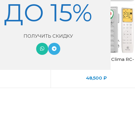
ДО 15%
ПОЛУЧИТЬ СКИДКУ
ема Hisense AS-
4RYDDB03
Сплит-система Royal Clima RC-
6,000
₽
PD35HN
48,500
₽