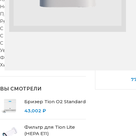
Недорогие
Приточные клапаны
Рекуператоры
С защитой от запахов
С подогревом
С тонкой фильтрацией
Увлажнители воздуха
Фильтры для вентиляции
Хиты продаж
Бризер T
7
ВЫ СМОТРЕЛИ
Бризер Tion O2 Standard
43,002
₽
Фильтр для Tion Lite
(HEPA E11)