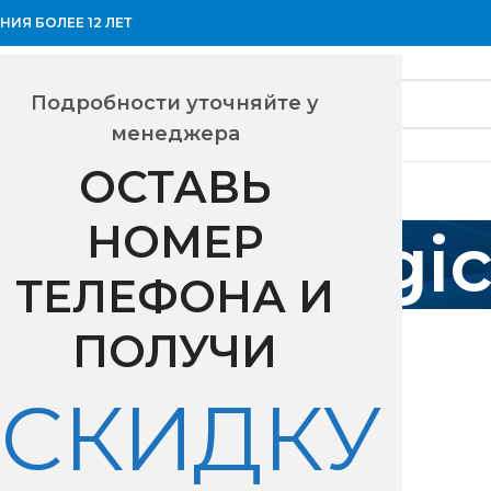
ИЯ БОЛЕЕ 12 ЛЕТ
Подробности уточняйте у
менеджера
ОСТАВЬ
НОМЕР
фон и Magic
ТЕЛЕФОНА И
ип подключения
Смартфон и MagicAir
ПОЛУЧИ
18
24
СКИДКУ