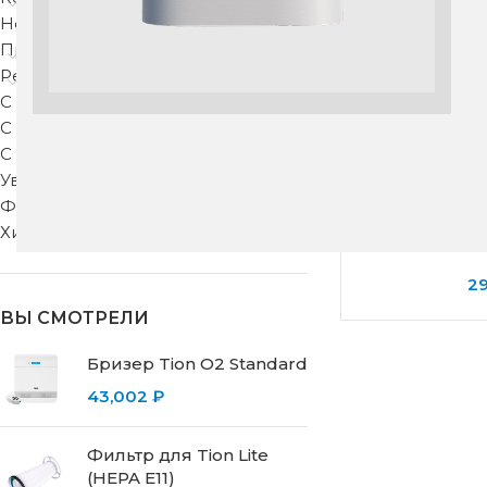
Недорогие
Приточные клапаны
Рекуператоры
С защитой от запахов
С подогревом
С тонкой фильтрацией
Увлажнители воздуха
Фильтры для вентиляции
Хиты продаж
Бризе
2
ВЫ СМОТРЕЛИ
Бризер Tion O2 Standard
43,002
₽
Фильтр для Tion Lite
(HEPA E11)