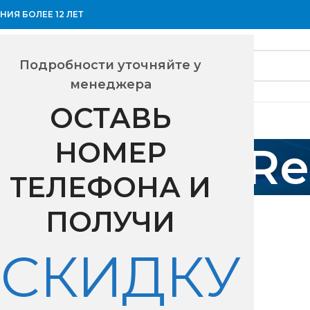
ИЯ БОЛЕЕ 12 ЛЕТ
Подробности уточняйте у
менеджера
ОСТАВЬ
НОМЕР
ние Tion R
ТЕЛЕФОНА И
ип подключения
приложение Tion Remote
ПОЛУЧИ
18
24
СКИДКУ