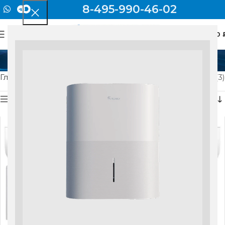
8-495-990-46-02
0
МЕНЮ
0
Gloria
Главная
Товар Серия
Gloria
Показаны все результаты (3)
Показать боковую панель