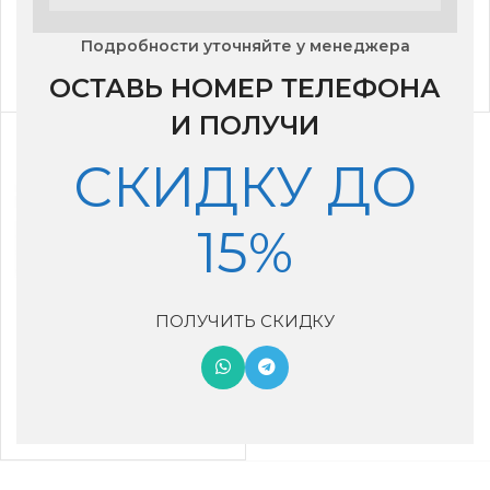
Сплит- система Royal
Сплит- система Royal
Clima RC-GL22HN
Clima RC-GL28HN
Подробности уточняйте у менеджера
29,590
₽
31,390
₽
ОСТАВЬ НОМЕР ТЕЛЕФОНА
И ПОЛУЧИ
СКИДКУ ДО
15%
ПОЛУЧИТЬ СКИДКУ
Сплит-система Royal
Clima RC-GL35HN
45,100
₽