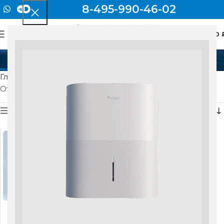
8-495-990-46-02
0
МЕНЮ
0
95 куб.м.
Главная
Товар Производительность
95 куб.м.
Отображение единственного товара
Показать боковую панель
Вытяжной вентилятор
VAKIO Smart EF-100