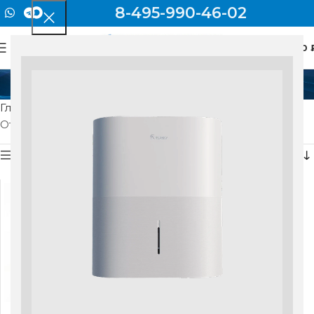
8-495-990-46-02
0
МЕНЮ
0
48.5
Главная
Товар Производительность
48.5
Отображение единственного товара
Показать боковую панель
АР19992 Smart wi-fi