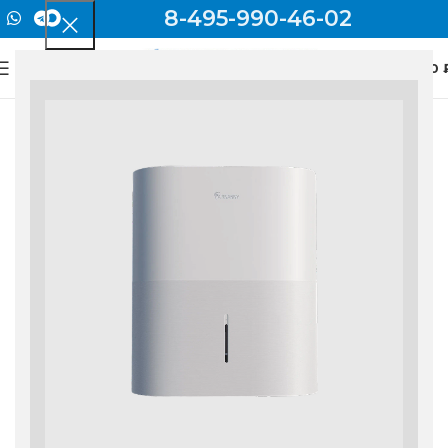
8-495-990-46-02
0
МЕНЮ
0