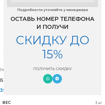
Подробности уточняйте у менеджера
ОСТАВЬ НОМЕР ТЕЛЕФОНА
И ПОЛУЧИ
СКИДКУ ДО
15%
Нажмите, чтобы увеличить изображение
ПОЛУЧИТЬ СКИДКУ
Главная
Бризеры
Бризер Aeropac
Бризер Aeropac Wave
39,000
₽
ВЕС
3 кг