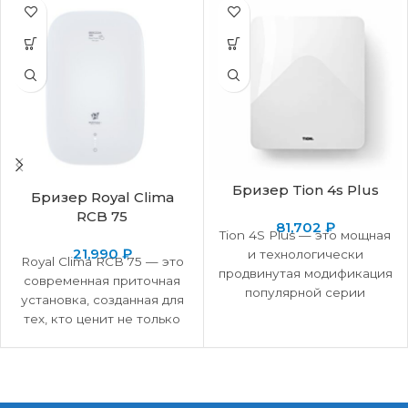
Бризер Tion 4s Plus
Бризер Royal Clima
RCB 75
81,702
₽
Tion 4S Plus — это мощная
21,990
₽
и технологически
Royal Clima RCB 75 — это
продвинутая модификация
современная приточная
популярной серии
установка, созданная для
бризеров Tion,
тех, кто ценит не только
представленная
свежий воздух, но и
компанией «Наш воздух» и
созданная