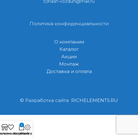
nash-vozduh@mail.ru
Политика конфиденциальности
О компании
Каталог
Акции
Монтаж
Доставка и оплата
© Разработка сайта
RICHELEMENTS.RU
0
агазин
писок желаний
Корзина
Монтаж