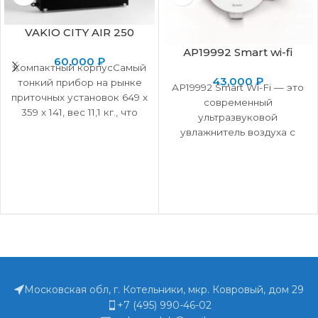
VAKIO CITY AIR 250
АР19992 Smart wi-fi
60,000
₽
Компактный корпусСамый
43,000
₽
тонкий прибор на рынке
АР19992 Smart Wi-Fi — это
приточных установок 649 х
современный
359 х 141, вес 11,1 кг., что
ультразвуковой
позволяет монтировать
увлажнитель воздуха с
прибор,
пониженным
интеллектуальным
управлением через Wi-Fi,
созданный для
комфортного и
безопасного
Московская обл, г. Котельники, мкр. Ковровый, дом 29
+7 (495) 990-46-02