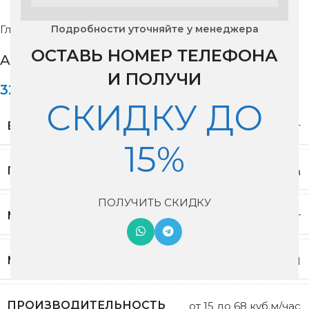
Подробности уточняйте у менеджера
Главная
Рекуператоры
Aspira
ОСТАВЬ НОМЕР ТЕЛЕФОНА
Aspira ecocomfort AP19982S1 ( ведомая)
И ПОЛУЧИ
32,800
₽
СКИДКУ ДО
ВЕС
2.9 кг
15%
ГАРАНТИЯ
3 года
ПОЛУЧИТЬ СКИДКУ
МАКСИМАЛЬНАЯ МОЩНОСТЬ
4 Вт
МОДЕЛЬ
Aspira Ecocomfort AP19982S1
ПРОИЗВОДИТЕЛЬНОСТЬ
от 15 до 68 куб.м/час