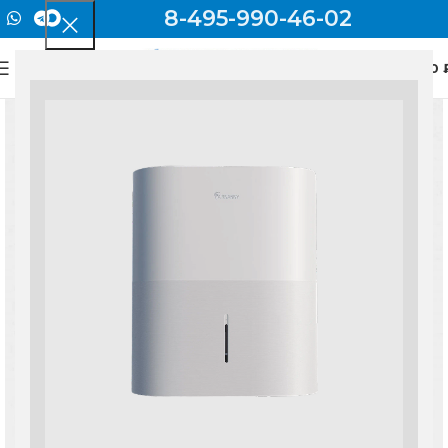
8-495-990-46-02
0
МЕНЮ
0