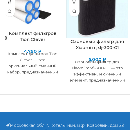
Комплект фильтров
Tion Clever
Озоновый фильтр для
Xiaomi mjxfj-300-G1
4,790
₽
Комплект фильтров Tion
5,000
₽
Clever — это
Озоновый фильтр для
оригинальный сменный
Xiaomi mjxfj-300-G1 — это
набор, предназначенный
эффективный сменный
для поддержания высокой
элемент, предназначенный
эффективности бризера
для глубокой очистки
Tion Clever и обеспечения
воздуха в помещениях. Он
чистого
специально разработан
Московская обл, г. Котельники, мкр. Ковровый, дом 29