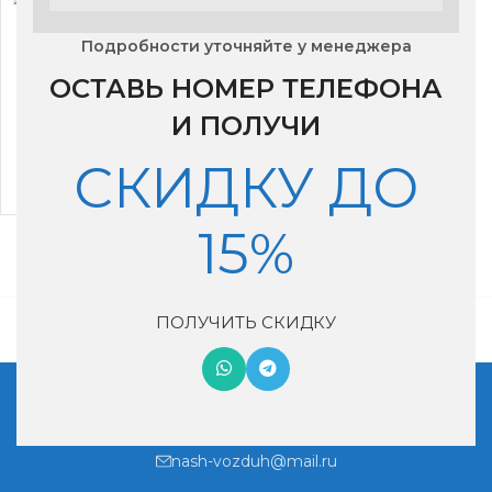
Подробности уточняйте у менеджера
ОСТАВЬ НОМЕР ТЕЛЕФОНА
Сплит- система
Hisense AS-
И ПОЛУЧИ
09UW4RYDDB05
СКИДКУ ДО
49,500
₽
15%
ПОЛУЧИТЬ СКИДКУ
Московская обл, г. Котельники, мкр. Ковровый, дом 29
+7 (495) 990-46-02
nash-vozduh@mail.ru