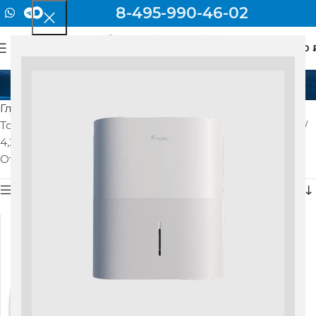
8-495-990-46-02
0
МЕНЮ
0
4,20 (1,20-5,20)
Главная
Товар Номинальный ток на охлаждение (диапазон), А
4,20 (1,20-5,20)
Отображение единственного товара
Показать боковую панель