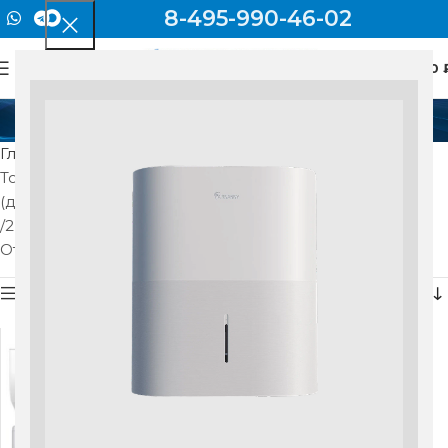
8-495-990-46-02
0
МЕНЮ
0
2,92
Главная
Товар Номинальная теплопроизводительность
(диапазон), кВт
2,92
Отображение единственного товара
Показать боковую панель