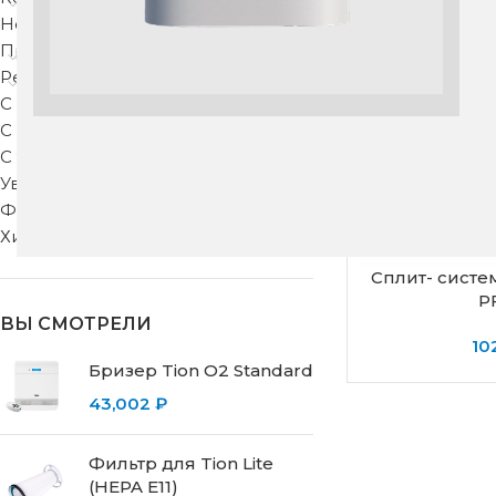
Недорогие
Приточные клапаны
Рекуператоры
С защитой от запахов
С подогревом
С тонкой фильтрацией
Увлажнители воздуха
Фильтры для вентиляции
Хиты продаж
Сплит- систем
P
ВЫ СМОТРЕЛИ
10
Бризер Tion O2 Standard
43,002
₽
Фильтр для Tion Lite
(HEPA E11)