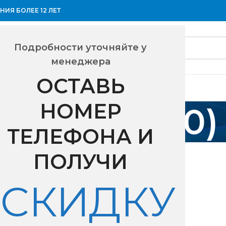
ИЯ БОЛЕЕ 12 ЛЕТ
Подробности уточняйте у
менеджера
ОСТАВЬ
НОМЕР
96 (330-2350)
ТЕЛЕФОНА И
ощность на охлаждение
1496 (330-2350)
ПОЛУЧИ
18
24
СКИДКУ