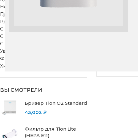
Недорогие
Приточные клапаны
Рекуператоры
С защитой от запахов
С подогревом
С тонкой фильтрацией
Сплит-сист
Увлажнители воздуха
11UW
Фильтры для вентиляции
Хиты продаж
5
ВЫ СМОТРЕЛИ
Бризер Tion O2 Standard
43,002
₽
Фильтр для Tion Lite
(HEPA E11)