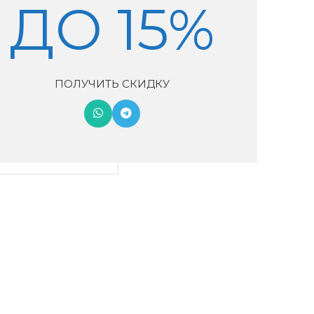
ДО 15%
ПОЛУЧИТЬ СКИДКУ
ема Hisense AS-
4RYDDB02
3,300
₽