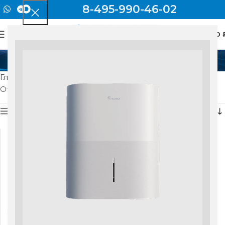
8-495-990-46-02
0
МЕНЮ
0
XFXTDFR02ZM
Главная
Товар Модель
XFXTDFR02ZM
Отображение единственного товара
Показать боковую панель
Xiaomi Smartmi Fresh