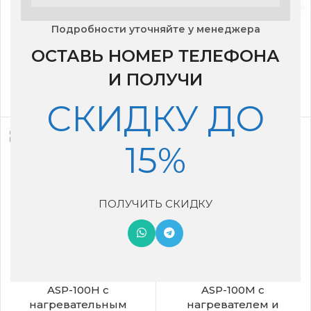
Бризер Ballu ONEAIR
Бризер Ballu ONEAIR
Подробности уточняйте у менеджера
ASP-100
ASP-100 MAX с
ОСТАВЬ НОМЕР ТЕЛЕФОНА
нагревателем и
26,999
₽
датчиком CO₂
И ПОЛУЧИ
34,400
₽
СКИДКУ ДО
15%
ПОЛУЧИТЬ СКИДКУ
Бризер Ballu ONEAIR
Бризер Ballu ONEAIR
ASP-100H с
ASP-100M с
нагревательным
нагревателем и