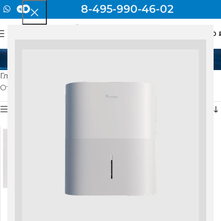
8-495-990-46-02
0
МЕНЮ
0
AIRNANNY A7 START
Главная
Товар Модель
AIRNANNY A7 START
Отображение единственного товара
Показать боковую панель
Бризер airnanny a7
start