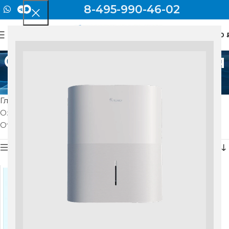
8-495-990-46-02
0
МЕНЮ
0
Озоновый фильтр для
Xiaomi mjxfj-300-G1
Главная
Товар Модель
Озоновый фильтр для Xiaomi mjxfj-300-G1
Отображение единственного товара
Показать боковую панель