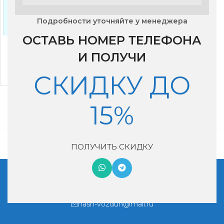
Подробности уточняйте у менеджера
ОСТАВЬ НОМЕР ТЕЛЕФОНА
Озоновый фильтр для
Xiaomi mjxfj-300-G1
И ПОЛУЧИ
5,000
₽
СКИДКУ ДО
15%
ПОЛУЧИТЬ СКИДКУ
Московская обл, г. Котельники, мкр. Ковровый, дом 29
+7 (495) 990-46-02
nash-vozduh@mail.ru