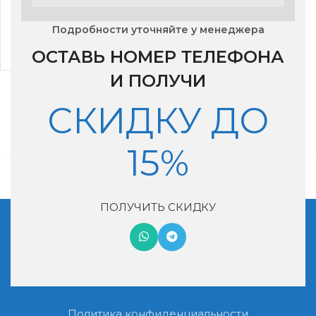
Сплит-система Hisense
AS-11UW4RYDDB02
Подробности уточняйте у менеджера
53,300
₽
ОСТАВЬ НОМЕР ТЕЛЕФОНА
И ПОЛУЧИ
СКИДКУ ДО
15%
ПОЛУЧИТЬ СКИДКУ
Московская обл, г. Котельники, мкр. Ковровый, дом 29
+7 (495) 990-46-02
nash-vozduh@mail.ru
Политика конфиденциальности