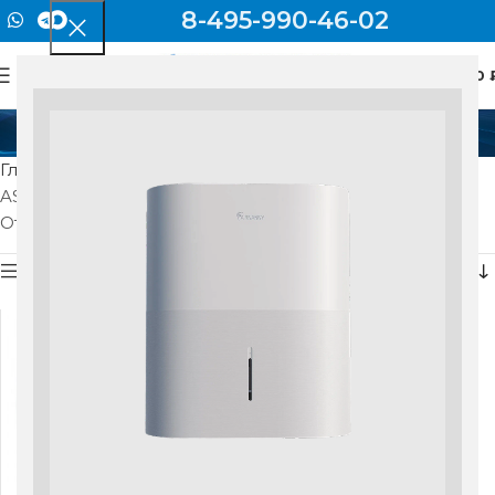
8-495-990-46-02
0
МЕНЮ
0
AS-11UW4RYDDB02G
Главная
Товар Модель внутреннего блока
AS-11UW4RYDDB02G
Отображение единственного товара
Показать боковую панель