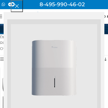
8-495-990-46-02
0
МЕНЮ
0
RCI-PF55HN/OUT
Главная
Товар Модель наружного блока
RCI-PF55HN/OUT
Отображение единственного товара
Показать боковую панель