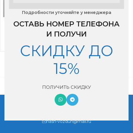
Подробности уточняйте у менеджера
ОСТАВЬ НОМЕР ТЕЛЕФОНА
Сплит- система Royal
Clima RCI-PF55HN
И ПОЛУЧИ
102,800
₽
СКИДКУ ДО
15%
ПОЛУЧИТЬ СКИДКУ
Московская обл, г. Котельники, мкр. Ковровый, дом 29
+7 (495) 990-46-02
nash-vozduh@mail.ru