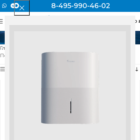
8-495-990-46-02
0
МЕНЮ
0
1450 Вт
Главная
Товар Максимальная мощность
1450 Вт
Показаны все результаты (2)
Показать боковую панель
Бризер Tion O2 MAC
Бризер Tion O2 Top