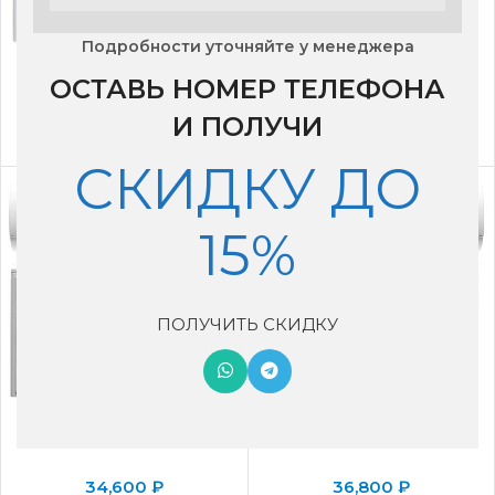
Подробности уточняйте у менеджера
Сплит- система Royal
Сплит- система Royal
ОСТАВЬ НОМЕР ТЕЛЕФОНА
Clima RC-GL22HN
Clima RC-GL28HN
И ПОЛУЧИ
29,590
₽
31,390
₽
СКИДКУ ДО
15%
ПОЛУЧИТЬ СКИДКУ
Сплит-система Royal
Сплит-система Royal
Clima RC-PD22HN
Clima RC-PD28HN
34,600
₽
36,800
₽