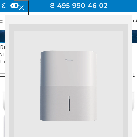
8-495-990-46-02
0
МЕНЮ
0
712x459x276
Главная
Товар Габаритные размеры наруж блока мм
712x459x276
Показаны все результаты (4)
Показать боковую панель