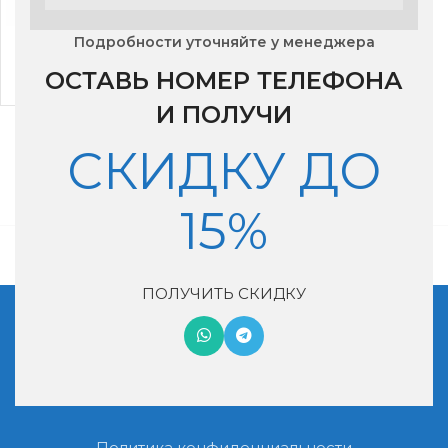
Бризер Lufter Jet Helix
Подробности уточняйте у менеджера
ОСТАВЬ НОМЕР ТЕЛЕФОНА
65,000
₽
И ПОЛУЧИ
СКИДКУ ДО
15%
ПОЛУЧИТЬ СКИДКУ
Московская обл, г. Котельники, мкр. Ковровый, дом 29
+7 (495) 990-46-02
nash-vozduh@mail.ru
Политика конфиденциальности