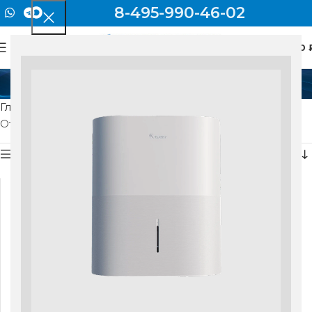
8-495-990-46-02
0
МЕНЮ
0
200мм
Главная
Товар Длина
200мм
Отображение единственного товара
Показать боковую панель