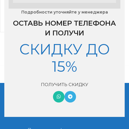
Фильтр для Tion Lite
Подробности уточняйте у менеджера
(HEPA E11)
ОСТАВЬ НОМЕР ТЕЛЕФОНА
2,771
₽
И ПОЛУЧИ
СКИДКУ ДО
15%
ПОЛУЧИТЬ СКИДКУ
Московская обл, г. Котельники, мкр. Ковровый, дом 29
+7 (495) 990-46-02
nash-vozduh@mail.ru