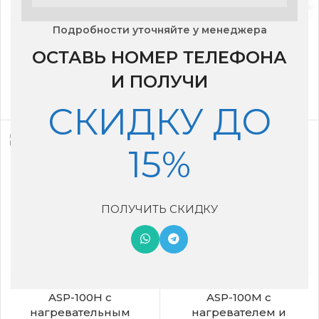
Бризер Ballu ONEAIR
Бризер Ballu ONEAIR
Подробности уточняйте у менеджера
ASP-100
ASP-100 MAX с
ОСТАВЬ НОМЕР ТЕЛЕФОНА
нагревателем и
26,999
₽
датчиком CO₂
И ПОЛУЧИ
34,400
₽
СКИДКУ ДО
15%
ПОЛУЧИТЬ СКИДКУ
Бризер Ballu ONEAIR
Бризер Ballu ONEAIR
ASP-100H с
ASP-100M с
нагревательным
нагревателем и